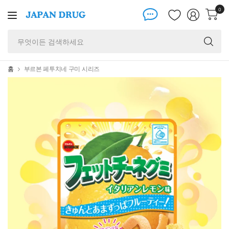
0
무
엇
이
든
홈
부르본 페투치네 구미 시리즈
검
색
하
세
요