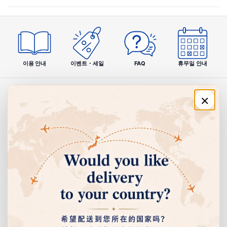
🍬
알덴테한 탄력 있는 씹는 맛
표면의 바삭한 파우더 식감과 약간 단단한 구미 본체가 어우러진 알덴
테한 씹는 맛. 씹을수록 과즙 풍미가 퍼지는 중독성 있는 식감 체험입니
다.
이용 안내
이벤트・세일
FAQ
휴무일 안내
🍇
×
엄선한 과즙·소재에 대한 집착
이탈리아산 카베르네 소비뇽 과즙, 시칠리아산 레몬 과즙, 국내산 샤인
주문·이용 안내
머스캣 과즙 등 산지에 신경 쓴 과즙을 사용해 진짜 과일에 가까운 리얼
한 맛을 추구합니다.
쇼핑 안내
🌈
고객센터
60종 이상의 풍부한 맛
2010년 출시 이후 과일계, 소다계, 계절 한정 등 다양한 맛을 선보였습
회사 정보
니다. 매번 새로운 놀라움과 즐거움을 전하는 브랜드로 구미 팬들에게
지지를 받고 있습니다.