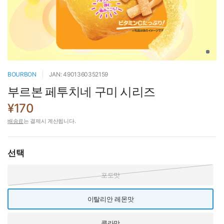
BOURBON
JAN: 4901360352159
부르본 페투치네 구미 시리즈
¥170
배송료
는 결제시 계산됩니다.
선택
포도맛
이탈리안 레몬맛
콜라맛