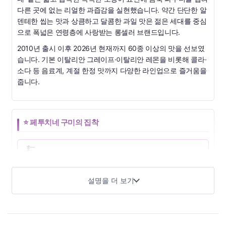
다른 곳에 없는 리얼한 과즙감을 실현했습니다. 약간 단단한 알
덴테한 씹는 맛과 상큼하고 달콤한 과일 맛은 젊은 세대를 중심
으로 폭넓은 연령층에 사랑받는 롱셀러 브랜드입니다.
2010년 출시 이후 2026년 현재까지 60종 이상의 맛을 선보였
습니다. 기본 이탈리안 그레이프·이탈리안 레몬을 비롯해 콜라·
소다 등 음료계, 계절 한정 맛까지 다양한 라인업으로 즐거움을
줍니다.
⭐ 페투치네 구미의 집착
🍝
유일무이한 페투치네 모양
얇고 납작한 페투치네 파스타 같은 모양은 표면적이 넓어 파우더가 듬
설명을 더 보기
뿍 붙어 있습니다. 이 모양 덕분에 실현 가능한 더 리얼한 과일감과 독
특한 씹는 맛입니다.