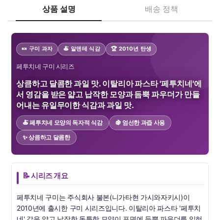
상품 설명
배송 정책
🍬 구미 과자
🍝 알덴테 식감
🏆 2010년 탄생
페투치네 구미 시리즈
상큼하고 달콤한 과일 맛. 이탈리아 파스타 '페투치네'에
서 영감을 받은 얇고 납작한 모양과 듬뿍 파우더가 만들
어내는 유일무이한 식감과 과일 맛.
🍝 페투치네 모양의 독자적 식감
🍇 엄선한 과즙 사용
✨ 상큼하고 달콤한
📝 시리즈 개요
페투치네 구미는 주식회사 불본(니가타현 가시와자키시)이
2010년에 출시한 구미 시리즈입니다. 이탈리아 파스타 '페투치
네' 같은 얇고 납작한 독특한 모양이 표면에 듬뿍 파우더를 입혀