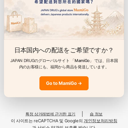
이벤트 안내 받기
선물, 할인 이벤트 등을 누구보다 먼저 알려드립니다.
🍬 현재 정규 라인업
이
비교 항목
🍇 이탈리안 그레이프 맛
🍋 이탈
메
일
맛 이미지
진하고 향기로운 포도
상쾌하고 신
日本国内への配送をご希望ですか？
사용 과즙·소재
이탈리아산 카베르네 소비뇽 과즙
이탈리아 시칠
JAPAN DRUGのグローバルサイト
「MamiGo」
では、日本国
달콤새콤함
단맛 강하고 신맛 있음
신맛 강하
内のお客様にも、
福岡から商品を発送しています。
이런 분께
과일 구미 기본파
신맛 
국
Go to MamiGo →
가
© 2026 Japan Drug, All rights reserved. Powered by Shopify
/
※ 위는 현재 정규 라인업입니다. 계절·기간 한정 맛은 수시로 변경됩니다.
지
역
변
│
특정 상거래법에 근거한 표기
숍 정보
경
🍽️ 섭취 방법
이 사이트는 reCAPTCHA 및 Google의
개인정보처리방침
과
서비스 약관
의 보호를 받습니다.