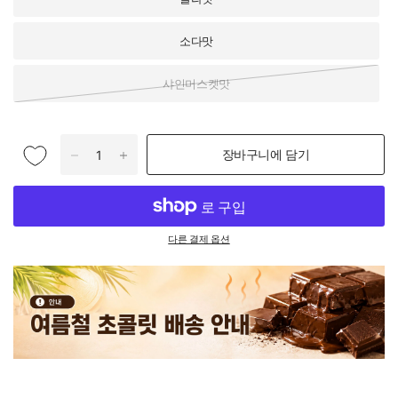
소다맛
샤인머스켓맛
장바구니에 담기
다른 결제 옵션