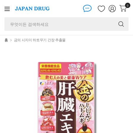
0
무
엇
이
든
홈
금의 시지미 하토무기 간장 추출물
검
색
하
세
요