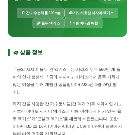
🫙 간 가수분해물 300mg
🐚 시노지호산 시지미 엑기스
🌾 율무 엑기스
💊 5종 비타민 배합
🌿 상품 정보
「금의 시지미 율무 간 엑기스」는 시리즈 누계 560만 개 돌
파의 인기 보충제 「금의 시지미」 시리즈에서 음주 기회가
많은 여성을 위해 개발된 상품입니다(2025년 1월 29일 발
매).
돼지 간을 사용한 간 가수분해물(간 엑기스)과 시마네현 시노
지호산 야마토 시지미 엑기스에 더해 여성에게 인기 있는 '율
무 엑기스'와 '콘실크 엑기스'를 새롭게 배합했습니다. 또한
비타민 B1·B2·B6·나이아신·비타민 E 5종 비타민이 몸속에서
부터 미와 건강을 지원합니다.