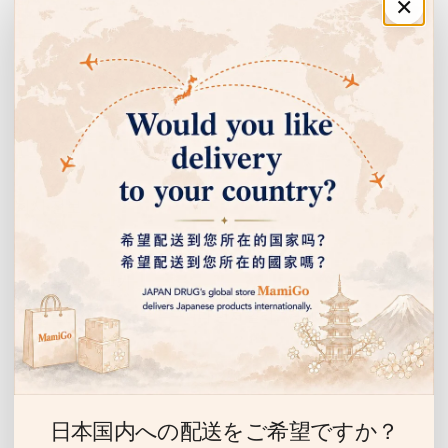
🐚
×
주문·이용 안내
시노지호산 야마토 시지미 엑기스
시마네현 시노지호산 야마토 시지미 엑기스 분말을 배합했습니
쇼핑 안내
다. 금의 시지미 시리즈의 고집 국산 소재입니다.
고객센터
🌾
회사 정보
율무 & 콘실크 엑기스
이벤트 안내 받기
미용 소재로 인기 있는 율무 엑기스와 옥수수 수염 유래 콘실크
엑기스를 W로 배합했습니다.
선물, 할인 이벤트 등을 누구보다 먼저 알려드립니다.
이
메
💊
일
日本国内への配送をご希望ですか？