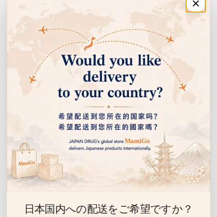
×
신선한 생강에 포함된 매운맛 성분이 몸을 속부터 따뜻하게 도와줍니
다. 냉증 대책에 강력한 동반자입니다.
주문·이용 안내
02
쇼핑 안내
고급 홍차와의 균형
고객센터
홍차 블렌드
향기로운 홍차와 생강이 절묘하게 조화를 이룹니다. 매일 마시고 싶어
지는 맛이 계속됩니다.
회사 정보
03
이벤트 안내 받기
심플한 재료 선택
천연 유래
선물, 할인 이벤트 등을 누구보다 먼저 알려드립니다.
불필요한 첨가물을 최소한으로. 생강과 홍차의 자연스러운 맛을 그대
이
로 전해 드립니다.
메
일
04
日本国内への配送をご希望ですか？