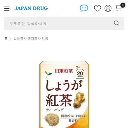
0
무
엇
이
든
홈
일동홍차 생강홍차 티백
검
색
하
세
요