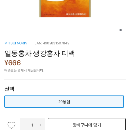
MITSUI NORIN
JAN: 4902831507849
일동홍차 생강홍차 티백
¥666
배송료
는 결제시 계산됩니다.
선택
20봉입
장바구니에 담기