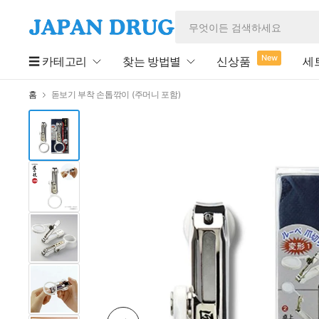
New
☰ 카테고리
찾는 방법별
신상품
세
홈
돋보기 부착 손톱깎이 (주머니 포함)