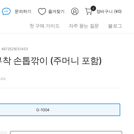
무
0
문의하기
즐겨찾기
장바구니
(
¥0
)
엇
이
첫 구매 가이드
자주 묻는 질문
블로그
든
검
색
하
: 4972525051453
세
착 손톱깎이 (주머니 포함)
요
니다.
G-1004