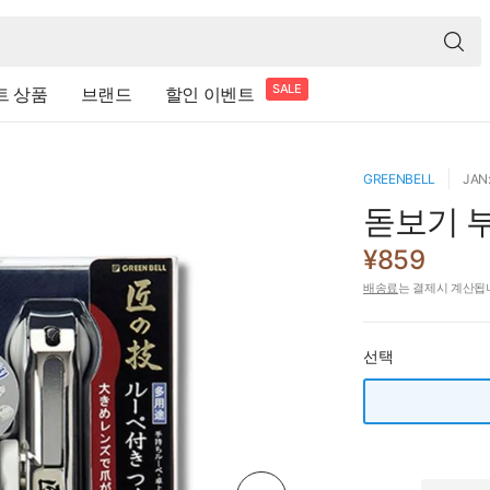
SALE
트 상품
브랜드
할인 이벤트
GREENBELL
JAN
돋보기 부
¥859
배송료
는 결제시 계산됩
선택