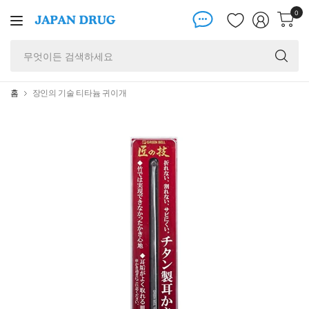
0
무
엇
이
든
홈
장인의 기술 티타늄 귀이개
검
색
하
세
요