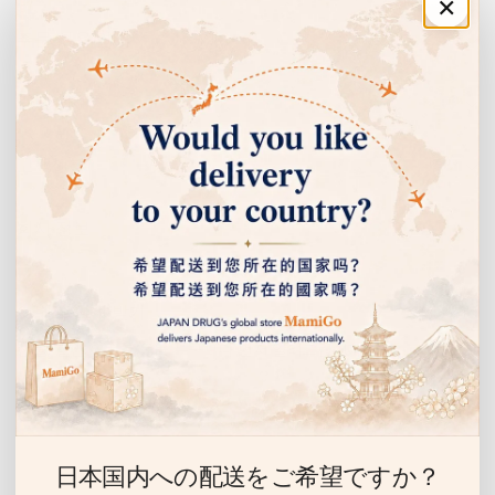
×
01
주문·이용 안내
녹이 잘 슬지 않는 티타늄 소재
티타늄
쇼핑 안내
고품질 티타늄을 사용하여 물과 습기로 인한 녹이 잘 생기지 않고, 청결
한 상태를 오래 유지할 수 있습니다. 관리도 간편합니다.
고객센터
02
회사 정보
가볍고 피로감이 적은 설계
경량 설계
티타늄은 금속 중에서도 가벼운 소재입니다. 장시간 사용해도 손에 부
담이 적고, 세밀한 작업을 원활하게 할 수 있습니다.
이벤트 안내 받기
선물, 할인 이벤트 등을 누구보다 먼저 알려드립니다.
03
이
피부에 부드러운 생체 친화성
메
일
생체 친화성
티타늄은 인체 친화성이 높아 민감한 귀 피부에 닿아도 자극이 적은 소
日本国内への配送をご希望ですか？
재입니다. 금속 알레르기가 걱정되는 분에게도 적합합니다.