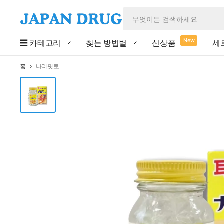
New
☰ 카테고리
찾는 방법별
신상품
세
홈
나리핏토