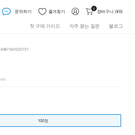
무
0
문의하기
즐겨찾기
장바구니
(
¥0
)
엇
이
첫 구매 가이드
자주 묻는 질문
블로그
든
검
색
하
 4987340020737
세
토
요
니다.
100정