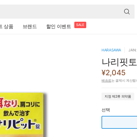
SALE
트 상품
브랜드
할인 이벤트
HARASAWA
JAN:
나리핏
¥2,045
배송료
는 결제시 계산됩
지정 제2류 의약품
선택