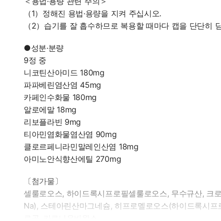
＜용법·용량 관련 주의＞
（1）정해진 용법·용량을 지켜 주십시오.
（2）습기를 잘 흡수하므로 복용할 때마다 캡을 단단히 닫
●성분·분량
9정 중
니코틴산아미드 180mg
파파베린염산염 45mg
카페인수화물 180mg
알로에말 18mg
리보플라빈 9mg
티아민염화물염산염 90mg
클로르페니라민말레인산염 18mg
아미노안식향산에틸 270mg
〔첨가물〕
셀룰로오스, 하이드록시프로필셀룰로오스, 무수규산, 크
Na), 스테아린산마그네슘, 히프로멜로오스(하이드록시프
로골, 카르나우바왁스