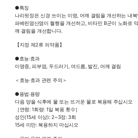
●특징
나리핏정은 신경 쓰이는 이명, 어깨 결림을 개선하는 내복
파베린염산염이 혈행을 개선하고, 비타민 B군이 노화로 약
깨 결림을 개선합니다.
【지정 제2류 의약품】
●효능·효과
이명증, 피부염, 두드러기, 여드름, 발진, 어깨 결림
＜효능·효과 관련 주의＞
●용법·용량
다음 양을 식후에 물 또는 뜨거운 물로 복용해 주십시오
［연령: 1회량: 1일 복용 횟수］
성인(15세 이상): 2~3정: 3회
15세 미만: 복용하지 마십시오