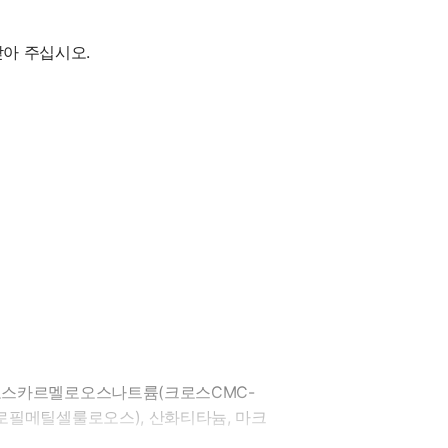
아 주십시오.
로스카르멜로오스나트륨(크로스CMC-
로필메틸셀룰로오스), 산화티타늄, 마크