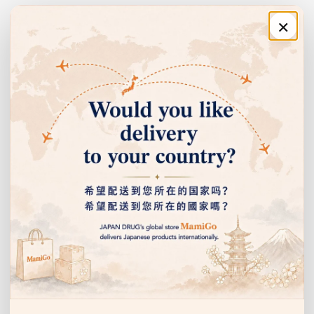
×
주문·이용 안내
🍽️ 섭취 방법
쇼핑 안내
1
2
3
🍲
✨
🥘
고객센터
카레 조리 중간에 넣
카레 마무리에 뿌리기
다른 요리에도 활용
기
카레 완성 후 그릇에 담
수프, 그라탱, 튀김, 육류
카레에 깊이를 더하고
은 후 소량 뿌려 향과 매
요리 등 다양한 요리의
회사 정보
싶을 때는 조리 중간에
운맛을 더할 수 있습니
맛내기에 활용할 수 있
티스푼 1정도 넣습니다.
다.
습니다.
이벤트 안내 받기
🧾 원재료명
선물, 할인 이벤트 등을 누구보다 먼저 알려드립니다.
이
원재료명
메
포장지를 확인해 주세요.
일