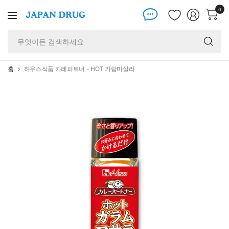
0
무
엇
이
든
홈
하우스식품 카레파트너 - HOT 가람마살라
검
색
하
세
요