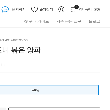
무
0
문의하기
즐겨찾기
장바구니
(
¥0
)
엇
이
첫 구매 가이드
자주 묻는 질문
블로그
든
검
색
하
AN: 4902402895856
세
트너 볶은 양파
요
니다.
240g