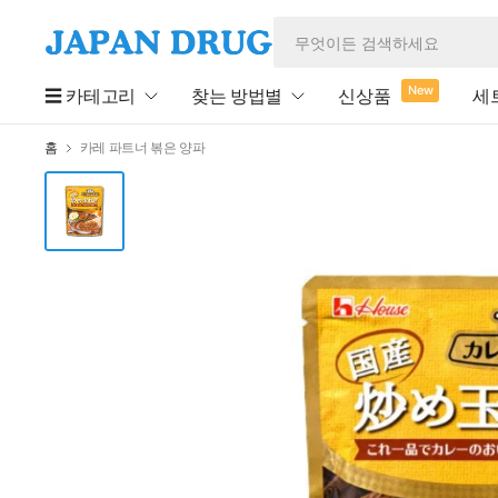
New
☰ 카테고리
찾는 방법별
신상품
세
홈
카레 파트너 볶은 양파