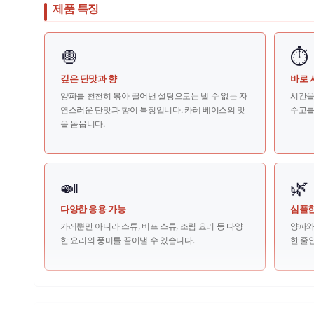
제품 특징
🧅
⏱️
깊은 단맛과 향
바로 
양파를 천천히 볶아 끌어낸 설탕으로는 낼 수 없는 자
시간을
연스러운 단맛과 향이 특징입니다. 카레 베이스의 맛
수고를
을 돋웁니다.
🍛
🌿
다양한 응용 가능
심플한
카레뿐만 아니라 스튜, 비프 스튜, 조림 요리 등 다양
양파와
한 요리의 풍미를 끌어낼 수 있습니다.
한 줄