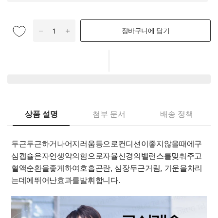
장바구니에 담기
상품 설명
첨부 문서
배송 정책
두근두근하거나
어지러움
등으로
컨디션이
좋지
않을
때에
구
심
캡슐은
자연
생약의
힘으로
자율신경의
밸런스를
맞춰주고
혈액순환을
좋게하여
호흡곤란
,
심장
두근거림
,
기운을
차리
는데에
뛰어난
효과를
발휘합니다
.