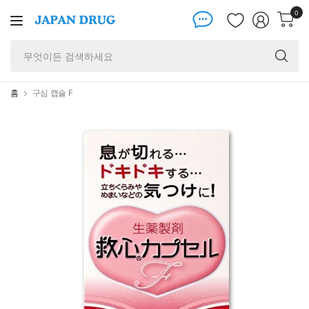
0
무
엇
이
든
홈
구심 캡슐 F
검
색
하
세
요