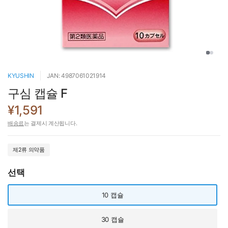
KYUSHIN
JAN: 4987061021914
구심 캡슐 F
¥1,591
배송료
는 결제시 계산됩니다.
제2류 의약품
선택
10 캡슐
30 캡슐