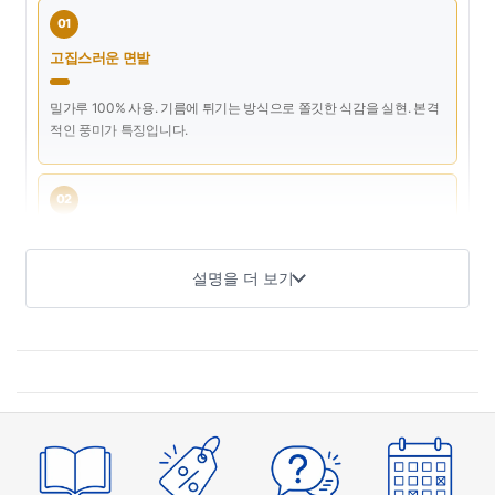
01
고집스러운 면발
밀가루 100% 사용. 기름에 튀기는 방식으로 쫄깃한 식감을 실현. 본격
적인 풍미가 특징입니다.
02
진한 스프
설명을 더 보기
돼지뼈, 닭뼈, 야채의 감칠맛을 응축. 매일 먹어도 질리지 않는 깊은 맛
입니다.
03
간편한 조리
뜨거운 물을 부어 약 3분 만에 완성. 아침 식사부터 야식까지 언제든지
바로 즐길 수 있습니다.