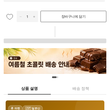
장바구니에 담기
상품 설명
배송 정책
🍜 라멘
🇯🇵 일본산