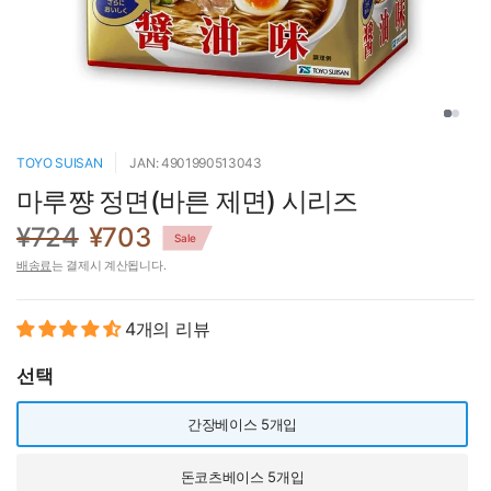
TOYO SUISAN
JAN: 4901990513043
마루쨩 정면(바른 제면) 시리즈
¥724
¥703
Sale
배송료
는 결제시 계산됩니다.
4개의 리뷰
선택
간장베이스 5개입
돈코츠베이스 5개입