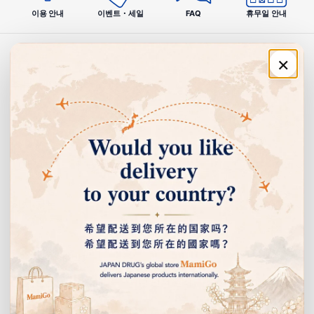
이용 안내
이벤트・세일
FAQ
휴무일 안내
04
롱셀러
×
주문·이용 안내
쇼와 43년 출시된 신뢰와 실적. 세대를 넘어 사랑받는 일본을 대표하는
인스턴트 면입니다.
쇼핑 안내
고객센터
⚠️ 사용 시 주의사항
개봉 후에는 가능한 빨리 섭취하십시오.
회사 정보
끓는 물을 사용할 때는 화상에 주의하십시오.
알레르기가 있는 분은 원재료명을 확인한 후 섭취하십시오.
어린이의 손이 닿지 않는 곳에 보관하십시오.
이벤트 안내 받기
본 제품의 제조 공장에서는 계란, 우유, 메밀, 땅콩, 새우, 게를
선물, 할인 이벤트 등을 누구보다 먼저 알려드립니다.
포함한 제품도 제조하고 있습니다.
이