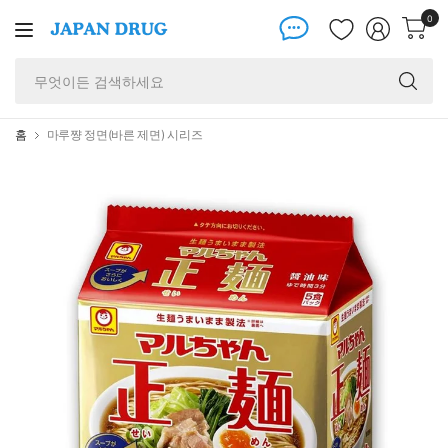
0
무
엇
이
든
홈
마루쨩 정면(바른 제면) 시리즈
검
색
하
세
요