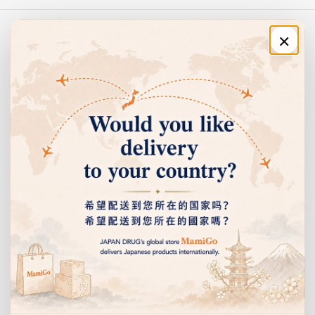
03
여름에도 상온 OK
×
우수한 내열성
더운 계절의 휴대나 아웃도어 나들이 장면에서도 형태를 유지하
주문·이용 안내
며 맛있게 드실 수 있습니다.
쇼핑 안내
04
고객센터
우유에 대한 집착
다스의 전통
회사 정보
1993년부터 이어진 다스의 진한 우유감은 그대로. 호화로운 여
운을 즐길 수 있습니다.
이벤트 안내 받기
선물, 할인 이벤트 등을 누구보다 먼저 알려드립니다.
시리즈 라인업
이
제품명
특징
메