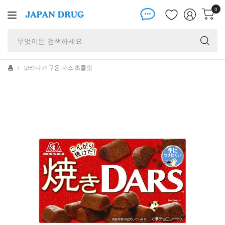
0
무
엇
이
든
홈
모리나가 구운 다스 초콜릿
검
색
하
세
요