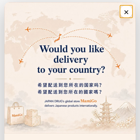
×
02
주문·이용 안내
위 더부룩함·소화불량에
효능
쇼핑 안내
과식·과음으로 인한 위 불쾌감과 소화불량을 부드럽게 완화합니다.
고객센터
03
먹기 쉬운 산제
회사 정보
제형
물에 잘 녹는 산제 타입으로 휴대가 간편하며 언제든지 쉽게 복용할 수
있습니다.
이벤트 안내 받기
선물, 할인 이벤트 등을 누구보다 먼저 알려드립니다.
04
이
스테디셀러 위장약
메
신뢰
일