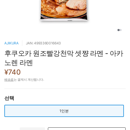
AJIKURA
JAN: 4993360016643
후쿠오카 원조빨강천막 셋쨩 라멘 - 아카
노렌 라멘
¥740
배송료
는 결제시 계산됩니다.
선택
1인분