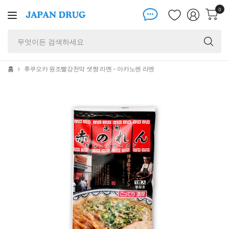
0
무
엇
이
든
홈
후쿠오카 원조빨강천막 셋쨩 라멘 - 아카노렌 라멘
검
색
하
세
요