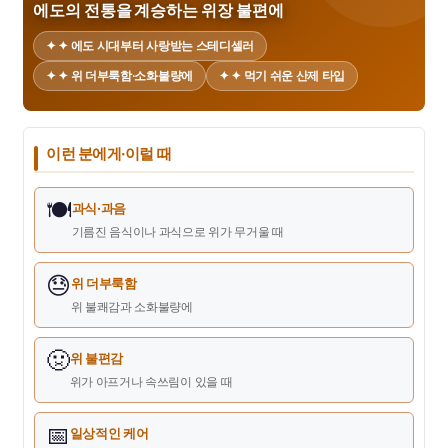
에도의 전통을 계승하는 위장 불편에
✦ ✦ 에도 시대부터 사랑받는 스테디셀러
✦ ✦ 위 더부룩함·소화불량에
✦ ✦ 먹기 쉬운 산제 타입
이런 분에게·이럴 때
🍽️
과식·과음
기름진 음식이나 과식으로 위가 무거울 때
😓
위 더부룩함
위 불쾌감과 소화불량에
🤢
위 불편감
위가 아프거나 속쓰림이 있을 때
📅
일상적인 케어