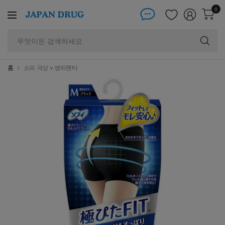
0
무
엇
이
든
홈
소피 극상 v 생리팬티
검
색
하
세
요