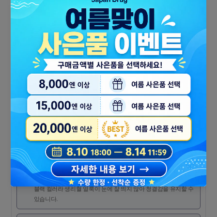
피부에 딱 맞게 밀착. 움직여도, 자도, 자신 있는 안심감.
✦ ✦ 극피타FIT 구조
✦ ✦ 안심 타입
✦ ✦ 블랙 컬러
이런 분께·이런 때에
🌙
밤 취침 중에도 안심하고 싶은 분께
옆샘, 뒤샘이 걱정되는 야간 사용에 적합한 디자인입니다.
🏃
낮 동안 활동량이 많은 분께
몸의 움직임에 맞춰 핏되는 설계로 밀리지 않고 쾌적하게 지낼 수
있습니다.
🖤
외관에도 신경 쓰고 싶은 분께
블랙 컬러라 생리혈 얼룩이 눈에 잘 띄지 않아 청결감을 유지할 수
있습니다.