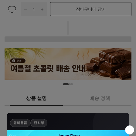
장바구니에 담기
상품 설명
배송 정책
생리용품
팬티형
소피 극피타FIT 안심 타입 블랙