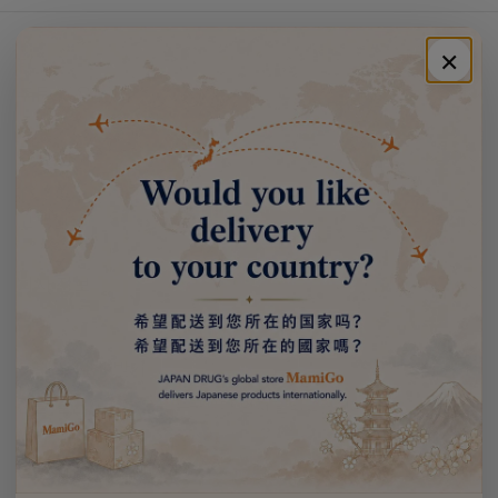
핏 구조
×
독자적인 '극피타FIT' 구조가 허리와 허벅지에 밀착해 움직여도 밀리지
않고 새는 것을 확실히 막아줍니다.
주문·이용 안내
02
쇼핑 안내
안심 타입의 흡수력
안심 타입
고객센터
많은 날이나 취침 시에도 대응 가능한 흡수 성능을 갖춘 '안심 타입'. 외
출 중이나 취침 중에도 안심하고 지낼 수 있습니다.
회사 정보
03
블랙 컬러로 얼룩이 잘 보이지 않음
이벤트 안내 받기
블랙 디자인
선물, 할인 이벤트 등을 누구보다 먼저 알려드립니다.
전체를 블랙 컬러로 통일해 생리혈 얼룩이 눈에 잘 띄지 않아 심리적 스
트레스를 줄여줍니다.
이
메