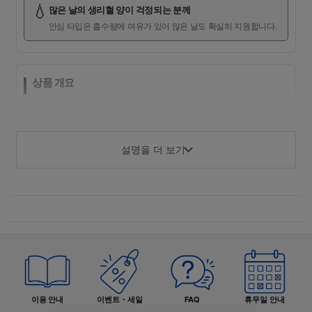
💧
많은 날의 생리혈 양이 걱정되는 분께
안심 타입은 흡수량에 여유가 있어 많은 날도 확실히 지원합니다.
상품 개요
소피 극피타FIT 안심 타입 블랙은 유니참이 전개하는 소피 브랜
드의 팬티형 생리용품입니다. '극피타FIT' 구조가 몸 라인에 밀
착해 움직여도 밀리지 않는 설계를 채용했습니다. 블랙 컬러 팬
설명을 더 보기
티 디자인으로 일상 속 속옷과 가까운 외관을 실현하면서 생리
중 안심감을 확실히 지원합니다. 안심 타입은 흡수력에 신경 쓴
사양으로 많은 날이나 취침 시 사용을 상정한 설계입니다.
제품 특징
01
이용 안내
이벤트・세일
FAQ
휴무일 안내
극피타FIT으로 몸에 딱 맞게 밀착