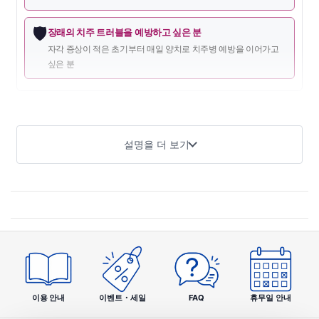
🛡️
장래의 치주 트러블을 예방하고 싶은 분
자각 증상이 적은 초기부터 매일 양치로 치주병 예방을 이어가고
싶은 분
상품 개요
설명을 더 보기
약용 슈미텍트 치주병 케어는 지각과민으로 인한 치아 시림 통
증을 예방하면서 치주병(치은염·치주염) 예방에도 대응하는 약
용 치약입니다. 독자 처방으로 치아 신경으로의 자극을 차단하
고, 치주병 원인균을 살균하여 잇몸 염증을 억제하며, 치태 제거
와 잇몸에 대한 부드러움에도 배려한 설계입니다. 시림과 잇몸
양쪽의 고민을 매일 구강 케어로 함께 케어하고 싶은 분께 적합
합니다.
이용 안내
이벤트・세일
FAQ
휴무일 안내
제품 특장