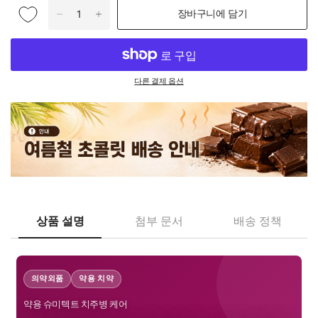
장바구니에 담기
다른 결제 옵션
상품 설명
첨부 문서
배송 정책
의약외품
약용 치약
약용 슈미텍트 치주병 케어