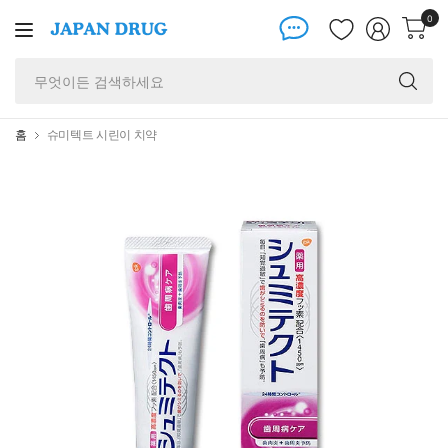
0
무
엇
이
든
홈
슈미텍트 시린이 치약
검
색
하
세
요