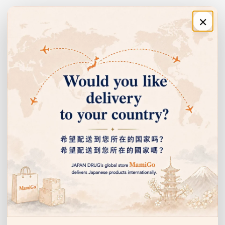
×
01
지각과민으로 인한 시린 통증을 예방
주문·이용 안내
시림 케어
슈미텍트 독자 처방으로 치아 신경으로의 자극을 차단합니다. 차가운
쇼핑 안내
것이나 양치 자극으로 인한 시린 통증의 원인에 어프로치합니다.
고객센터
02
치주병(치은염·치주염) 예방
회사 정보
치주병 예방
치주병의 원인이 되는 세균을 살균하고 잇몸 염증을 억제하여 치은염·
치주염 예방과 건강한 구강 환경 유지를 서포트합니다.
이벤트 안내 받기
선물, 할인 이벤트 등을 누구보다 먼저 알려드립니다.
03
이
시림·잇몸 고민을 하나로 케어
메
W케어
일