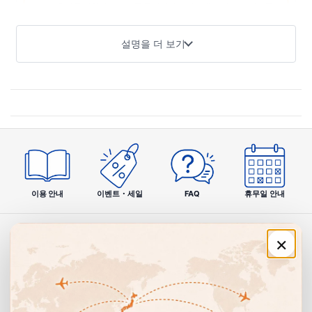
보충제를 섭취하는 수고를 줄이면서 간편하게 이어갈 수 있도록
설계했습니다.
설명을 더 보기
상품 개요
「디어나츄라 저분자 콜라겐」은 흡수되기 쉬운 펩타이드 상태
로 만든 저분자 콜라겐을 1일 8정당 2000mg 배합한 뷰티 서포
트 보충제입니다. 콜라겐의 작용을 서포트하는 비타민C 80mg
에 더해, 히알루론산·코엔자임Q10·엘라스틴 펩타이드를 플러
스했습니다. 향료·착색료·보존료 무첨가에 こだり, 건강보조식
품 GMP를 취득한 국내 공장에서 제조. 2022년 8월부터 병을
이용 안내
이벤트・세일
FAQ
휴무일 안내
얇게 하여 플라스틱을 10% 절감하는 친환경 대응도 추진하고
있습니다.
×
주문·이용 안내
제품 특장
쇼핑 안내
💎