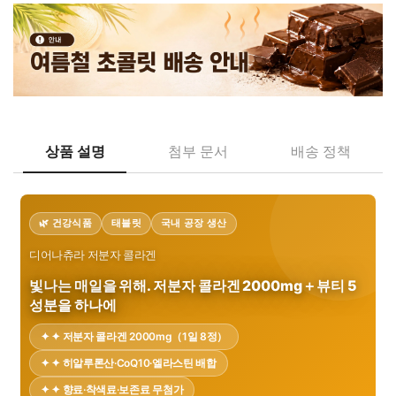
상품 설명
첨부 문서
배송 정책
🌿 건강식품
태블릿
국내 공장 생산
디어나츄라 저분자 콜라겐
빛나는 매일을 위해. 저분자 콜라겐 2000mg＋뷰티 5
성분을 하나에
✦ ✦ 저분자 콜라겐 2000mg（1일 8정）
✦ ✦ 히알루론산·CoQ10·엘라스틴 배합
✦ ✦ 향료·착색료·보존료 무첨가