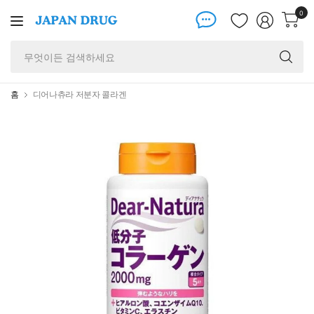
0
무
엇
이
든
홈
디어나츄라 저분자 콜라겐
검
색
하
세
요