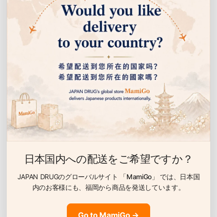
저분자 콜라겐 2000mg
고객센터
흡수되기 쉬운 펩타이드 상태로 가공한 저분자 콜라겐을 1일 8정당
2000mg 배합. 돼지 콜라겐 펩타이드(젤라틴 포함, 벨기에 제조)를 원
료로 사용합니다.
회사 정보
💧
이벤트 안내 받기
히알루론산 1mg 배합
선물, 할인 이벤트 등을 누구보다 먼저 알려드립니다.
촉촉함 성분으로 알려진 히알루론산을 배합. 콜라겐과의 시너지로 매
일의 뷰티 컨디션을 서포트합니다.（제조 시 배합）
이
메
⚡
일
日本国内への配送をご希望ですか？
코엔자임Q10 1mg 배합
세포의 에너지 생성에 관여한다고 알려진 성분「코엔자임
JAPAN DRUGのグローバルサイト
「MamiGo」
では、日本国
Q10（CoQ10）」을 배합. 뷰티 케어를 서포트합니다.
内のお客様にも、
福岡から商品を発送しています。
국
🌸
Go to MamiGo →
가
© 2026 Japan Drug, All rights reserved. Powered by Shopify