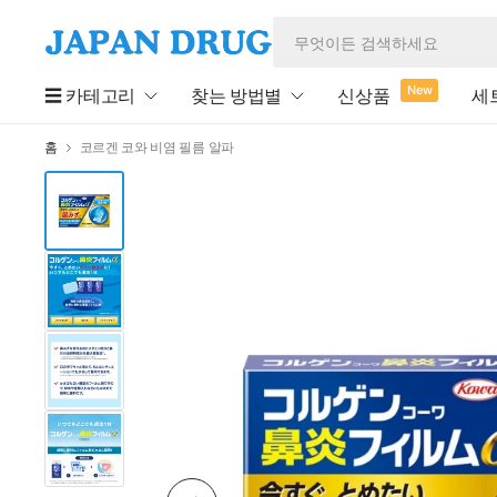
New
☰ 카테고리
찾는 방법별
신상품
세
홈
코르겐 코와 비염 필름 알파