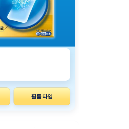
필름 타입
※