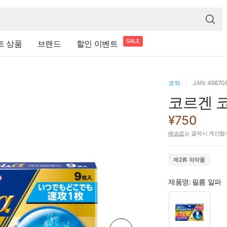
SALE
트 상품
브랜드
할인 이벤트
코와
JAN: 49870
코르겐 
¥750
배송료
는 결제시 계산됩
제2류 의약품
제품명:
필름 알파