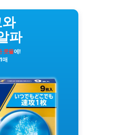
코와
알파
든 콧물
에!
1매