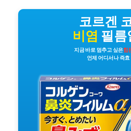
코르겐 
비염
필름
지금 바로 멈추고 싶은
힘
언제 어디서나 즉효 