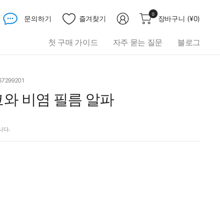
무
0
문의하기
즐겨찾기
장바구니
(
¥0
)
엇
이
첫 구매 가이드
자주 묻는 질문
블로그
든
검
색
하
67299201
세
코와 비염 필름 알파
요
니다.