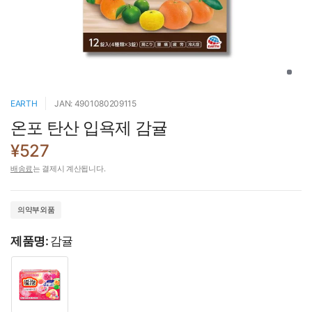
EARTH
JAN: 4901080209115
온포 탄산 입욕제 감귤
¥527
배송료
는 결제시 계산됩니다.
의약부외품
제품명:
감귤