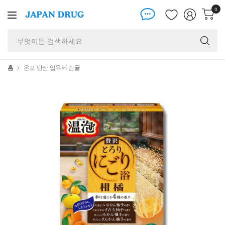
0
무
엇
이
든
홈
온포 탄산 입욕제 감귤
검
색
하
세
요