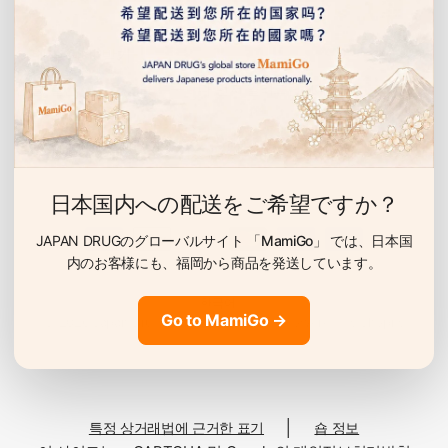
온욕 효과로 혈행 촉진
탄산 파워
이벤트 안내 받기
탄산가스가 온욕 효과를 높여 냉증이나 피로 회복,
선물, 할인 이벤트 등을 누구보다 먼저 알려드립니다.
어깨 결림에 확실히 접근합니다.
이
메
4
일
피부를 촉촉하게 하는 보습 성분
日本国内への配送をご希望ですか？
스킨케어
JAPAN DRUGのグローバルサイト
「MamiGo」
では、日本国
갈근 추출물, 생강 추출물을 배합. 건조가 신경 쓰이
内のお客様にも、
福岡から商品を発送しています。
는 계절의 피부에도 기쁜 처방입니다.
국
Go to MamiGo →
가
© 2026 Japan Drug, All rights reserved. Powered by Shopify
/
지
배합 성분의 역할
역
변
│
특정 상거래법에 근거한 표기
숍 정보
경
성분명
특징·역할