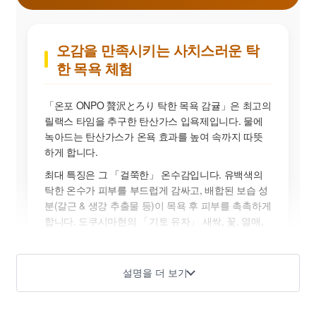
오감을 만족시키는 사치스러운 탁
한 목욕 체험
「온포 ONPO 贅沢とろり 탁한 목욕 감귤」은 최고의
릴랙스 타임을 추구한 탄산가스 입욕제입니다. 물에
녹아드는 탄산가스가 온욕 효과를 높여 속까지 따뜻
하게 합니다.
최대 특징은 그 「걸쭉한」 온수감입니다. 유백색의
탁한 온수가 피부를 부드럽게 감싸고, 배합된 보습 성
분(갈근 & 생강 추출물 등)이 목욕 후 피부를 촉촉하게
합니다. 도쿠시마현의 「기토 유자」 새싹, 꽃, 열매,
잎에서 추출한 오일을 사치스럽게 배합해 진짜에 가
까운 풍부한 감귤 향기가 욕실 가득 퍼집니다.
설명을 더 보기