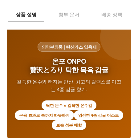
상품 설명
첨부 문서
배송 정책
의약부외품 | 탄산가스 입욕제
온포 ONPO
贅沢とろり 탁한 목욕 감귤
걸쭉한 온수와 터지는 탄산. 최고의 릴랙스로 이끄
는 4종 감귤 향기.
탁한 온수 × 걸쭉한 온수감
온욕 효과로 속까지 따뜻하게
엄선한 4종 감귤 어소트
보습 성분 배합