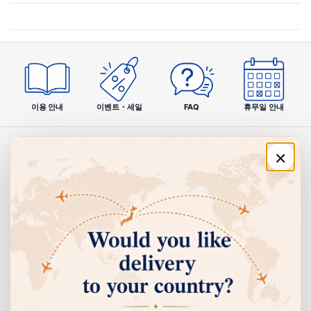
4가지 집착 포인트
1
걸쭉한 온수감
탁한 목욕
이용 안내
이벤트・세일
FAQ
휴무일 안내
마치 미용액 같은 걸쭉한 감촉의 온수가 전신을 쾌
적하게 감쌉니다.
×
주문·이용 안내
2
기토 유자 오일 배합
쇼핑 안내
향기에 대한 집착
엄선한 산지에서 온 유자의 향기를 재현. 4종류의
다른 감귤을 즐길 수 있습니다.
고객센터
회사 정보
3