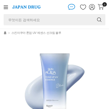
0
무
엇
이
든
홈
스킨아쿠아 톤업 UV 에센스 선크림 블루
검
색
하
세
요