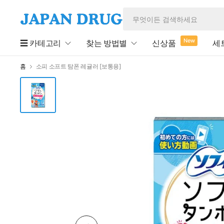
New
☰ 카테고리
찾는 방법별
신상품
세
홈
소피 소프트 탐폰 레귤러 [보통용]