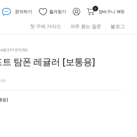
무
0
문의하기
즐겨찾기
장바구니
(
¥0
)
엇
이
첫 구매 가이드
자주 묻는 질문
블로그
든
검
색
하
 4903111370795
세
트 탐폰 레귤러 [보통용]
요
니다.
통용]