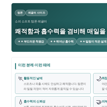
탐폰
레귤러 사이즈
소피 소프트 탐폰 레귤러
쾌적함과 흡수력을 겸비해 매일을
✦ ✦ 부드러운 착용감
✦ ✦ 뛰어난 흡수력
✦ ✦ 밀림이 적은 설계
이런 분께·이런 때에
🏃
🌙
활동적인 날에
취침
스포츠나 외출 시에도 안심하고 쾌적합니다. 탐폰이
야간
라 밀릴 걱정이 적어 자유롭게 움직일 수 있습니다
잘 
💧
🤝
흡수력의 신뢰성
피부
보통 생리량에 최적화된 흡수성을 실현. 생리량에 맞
민감