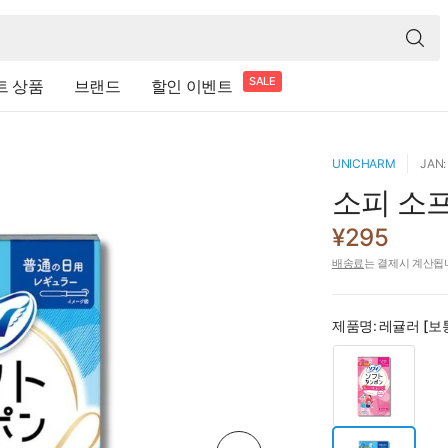
SALE
트 상품
브랜드
할인 이벤트
UNICHARM
JAN:
소피 소프
¥295
배송료
는 결제시 계산됩
제품명:
레귤러 [보