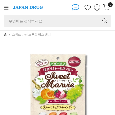
0
무
엇
이
든
홈
스위트 마비 프루츠 믹스 캔디
검
색
하
세
요