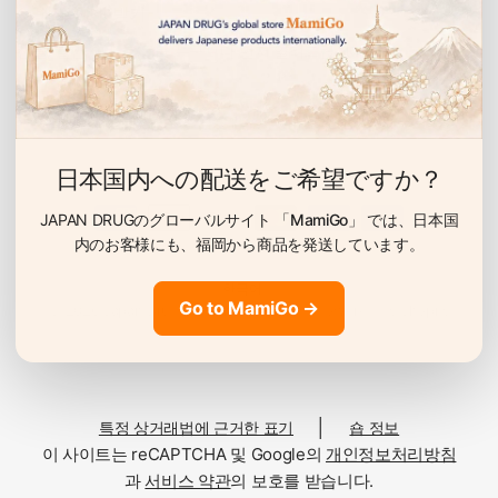
이벤트 안내 받기
선물, 할인 이벤트 등을 누구보다 먼저 알려드립니다.
03｜4종 과일 맛 어소트
크리스탈·오렌지·딸기·머스캣 4가지 플레이버가 들어 있습
이
니다. 질리지 않고 즐길 수 있는 다양성이 인기입니다.
메
일
日本国内への配送をご希望ですか？
04｜의료 현장에서 50년 이상의 실적
마비 브랜드는 1971년 창업. 병원 급식·영양 지도에서 채용
JAPAN DRUGのグローバルサイト
「MamiGo」
では、日本国
되어 온 안심·안전한 감미료의 실적에 뒷받침된 품질입니다.
内のお客様にも、
福岡から商品を発送しています。
국
Go to MamiGo →
가
© 2026 Japan Drug, All rights reserved. Powered by Shopify
/
원재료·영양성분
지
역
플레
원재료명
변
이버
│
특정 상거래법에 근거한 표기
숍 정보
경
크리
이 사이트는 reCAPTCHA 및 Google의
개인정보처리방침
환원 맥아당 수액(국내 제조), 다시마 추출물／향료
스탈
과
서비스 약관
의 보호를 받습니다.