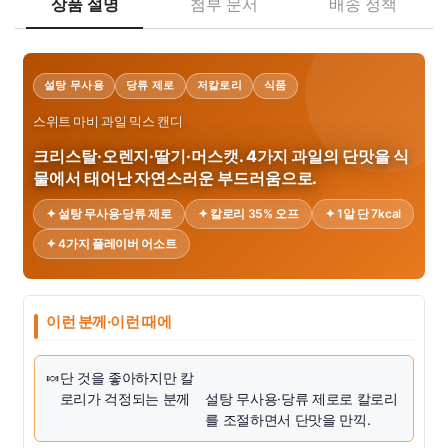
상품 설명
첨부 문서
배송 정책
설탕 무사용
당류 제로
저칼로리
식품
스위트 마비 과일 믹스 캔디
크리스탈·오렌지·딸기·머스캣. 4가지 과일의 단맛을 식
물에서 태어난 자연스러운 부드러움으로.
✦ 설탕 무사용·당류 제로
✦ 칼로리 35% 오프
✦ 1알 단 7kcal
✦ 4가지 플레이버 어소트
이런 분께·이런 때에
🍬
단 것을 좋아하지만 칼
로리가 걱정되는 분께
설탕 무사용·당류 제로로 칼로리
를 조절하면서 단맛을 만끽.