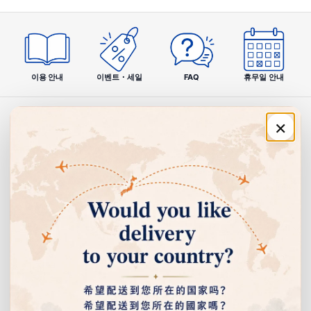
모두 즐길 수 있는 캔디로서 크리스탈·오렌지·딸기·머스캣 4종
이 1봉지에 들어간 어소트 타입입니다.
칼로리를 조절하는 분, 다이어트를 의식하는 분, 건강 지향 분께
추천하는 제품으로 2021년 8월 주식회사 하버 연구소에서 발
매.
이용 안내
이벤트・세일
FAQ
휴무일 안내
※ 일본 식품 표준 성분표 2015 「드롭」과 비교.
×
주문·이용 안내
제품 특징
01｜설탕 무사용·당류 제로·칼로리 35% 오프
쇼핑 안내
전분 유래 환원 맥아당 수액(말티톨)을 사용. 설탕 사용품 대
비 칼로리 35% 컷, 1알 2.6g에 7kcal를 실현했습니다.
고객센터
02｜저GI 감미료 사용·혈당치 상승 완만
회사 정보
마비 감미료의 GI 값은 약 26.2. 설탕(GI 65)과 비교해 혈당
치에 미치는 영향이 완만하여 건강 관리 중인 분도 안심할
수 있는 단맛입니다.