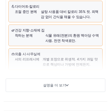
💪
다이어트·칼로리
조절 중인 분께
설탕 사용품 대비 칼로리 35% 컷. 죄책
감 없이 간식을 채울 수 있습니다.
🌿
건강 지향·소재에 집
착하는 분께
식물 유래(전분)의 환원 맥아당 수액
사용. 천연 착색료만.
👜
외출 시·사무실에
서의 리프레시에
개별 포장으로 위생적. 4가지 과일 맛
으로 책상이나 가방에 언제든지.
상품 개요
설명을 더 보기
전분에서 태어난 감미료 「마비(환원 맥아당 수액)」를 사용한
슈가리스 캔디입니다. 설탕 사용품과 비교해 칼로리 35% 컷※,
1알(2.6g)당 7kcal를 실현했습니다. 「단맛」과 「감칠맛」을