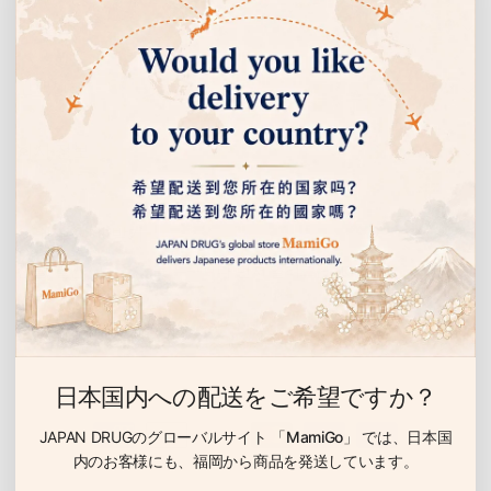
쇼핑 안내
02
퀵클 와이퍼와 함께 사용할 수 있습니다
고객센터
호환성
퀵클 와이퍼의 표준 시트용 홀더에 장착 가능. 교체할 필요가 없습니다.
회사 정보
03
매일 바닥 청소에 최적
이벤트 안내 받기
일상 사용
선물, 할인 이벤트 등을 누구보다 먼저 알려드립니다.
화학 약품을 사용하지 않은 드라이 시트이므로 아침 일과나 가벼운 청
소에 안심하고 사용할 수 있습니다.
이
메
일
04
日本国内への配送をご希望ですか？
간편하고 경제적
가성비
JAPAN DRUGのグローバルサイト
「MamiGo」
では、日本国
시트 교체가 간단하며, 전용 홀더를 사용하면 반복 사용이 가능해 경제
内のお客様にも、
福岡から商品を発送しています。
적입니다.