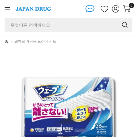
0
무
엇
이
든
홈
웨이브 바닥용 드라이 시트
검
색
하
세
요