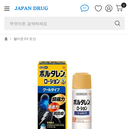
0
무
엇
이
든
홈
볼타렌 EX 로션
검
색
하
세
요