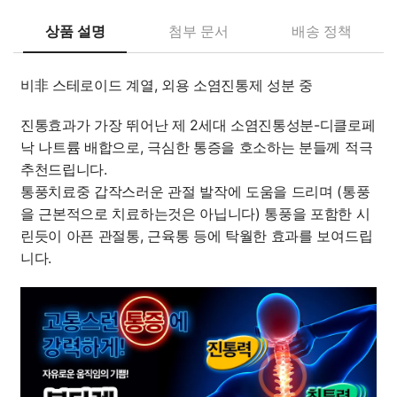
상품 설명
첨부 문서
배송 정책
비非 스테로이드 계열, 외용 소염진통제 성분 중
진통효과가 가장 뛰어난 제 2세대 소염진통성분-디클로페
낙 나트륨 배합으로, 극심한 통증을 호소하는 분들께 적극
추천드립니다.
통풍치료중 갑작스러운 관절 발작에 도움을 드리며 (통풍
을 근본적으로 치료하는것은 아닙니다) 통풍을 포함한 시
린듯이 아픈 관절통, 근육통 등에 탁월한 효과를 보여드립
니다.