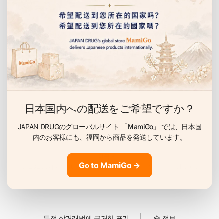
이벤트 안내 받기
선물, 할인 이벤트 등을 누구보다 먼저 알려드립니다.
#볼타렌 #보루타렌 #제2세대진통제 #관절염 #근육통 #
이
요통 #어깨결림 #어깨뭉침 #타박상 #파스 #일본파스 #싯
메
뿌 #습포 #싯푸 #물파스 #겔파스
일
日本国内への配送をご希望ですか？
JAPAN DRUGのグローバルサイト
「MamiGo」
では、日本国
内のお客様にも、
福岡から商品を発送しています。
국
Go to MamiGo →
가
© 2026 Japan Drug, All rights reserved. Powered by Shopify
/
지
역
변
│
특정 상거래법에 근거한 표기
숍 정보