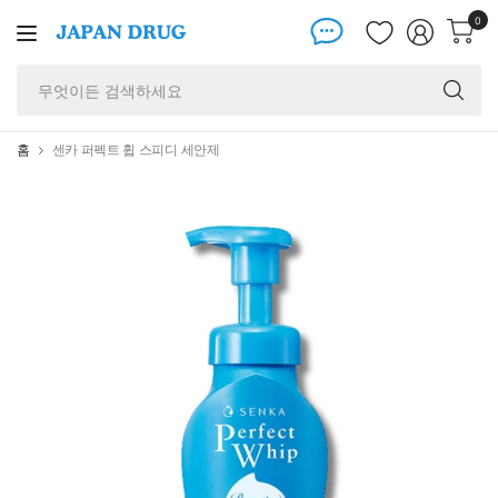
0
무
엇
이
든
홈
센카 퍼펙트 휩 스피디 세안제
검
색
하
세
요