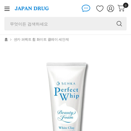
0
무
엇
이
든
홈
센카 퍼펙트 휩 화이트 클레이 세안제
검
색
하
세
요