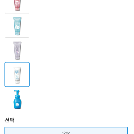
선택
120g